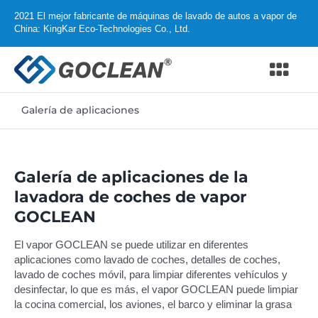
Skip
2021 El mejor fabricante de máquinas de lavado de autos a vapor de
to
China: KingKar Eco-Technologies Co., Ltd.
content
Togg
Navi
Galería de aplicaciones
Hogar
Productos
Galería de aplicaciones de la
¿Por qué GOCLEAN?
lavadora de coches de vapor
GOCLEAN
Distribuidor
El vapor GOCLEAN se puede utilizar en diferentes
aplicaciones como lavado de coches, detalles de coches,
Apoyo
lavado de coches móvil, para limpiar diferentes vehículos y
desinfectar, lo que es más, el vapor GOCLEAN puede limpiar
la cocina comercial, los aviones, el barco y eliminar la grasa
Sobre nosotros